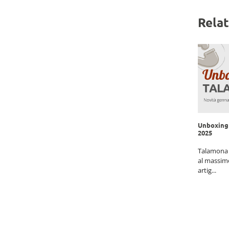
Rela
Unboxing 
Unboxing Peterson marzo 2025
2025
unhill
Peterson: L’Irlanda in una Pipa L’unboxing di
Talamona b
spalla...
oggi è dedicato a uno dei marchi più iconici
al massimo
nel mo...
artig...