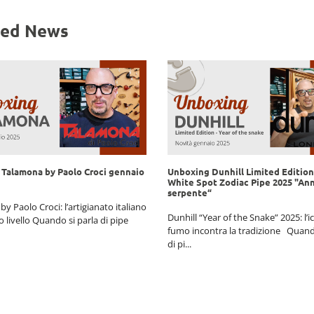
ted News
Talamona by Paolo Croci gennaio
Unboxing Dunhill Limited Editio
White Spot Zodiac Pipe 2025 "An
serpente“
y Paolo Croci: l’artigianato italiano
Dunhill “Year of the Snake” 2025: l’i
 livello Quando si parla di pipe
fumo incontra la tradizione Quando
di pi...