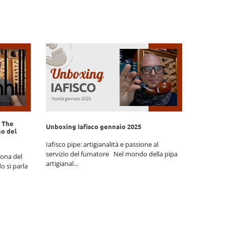
n The
10 cose c
Unboxing Iafisco gennaio 2025
no del
pipa
Iafisco pipe: artigianalità e passione al
Come inizi
servizio del fumatore Nel mondo della pipa
cona del
nostri con
artigianal...
 si parla